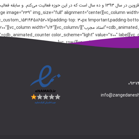
بنده سید امیر حسین صالح ایمن کارشناسی ارشد نرم افزار از دانشگاه قزوین در سال 1393 و ده سال است ک
=”15″ label
09374
info@zangedanes