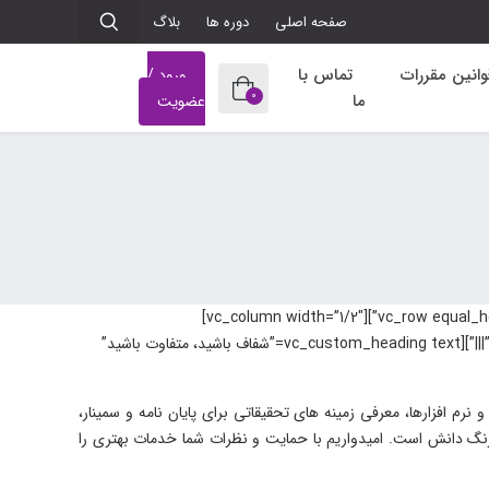
صفحه اصلی
دوره ها
بلاگ
وانین مقررات
تماس با
ورود /
0
ما
عضویت
[vc_row equal_height=”yes” rtl_reverse=”yes” css=”.vc_custom_1541939959809{padding-top: 30px !important;padding-bottom: 60px !important;}”][vc_column width=”1/2″]
[vc_custom_heading text=”درباره زنگ دانش” font_container=”tag:h2|font_size:30|text_align:right” use_theme_fonts=”yes” link=”|||”][vc_custom_heading text=”شفاف باشید، متفاوت باشید”
زارها، معرفی زمینه های تحقیقاتی برای پایان نامه و سمینار،
ه زنگ دانش است. امیدواریم با حمایت و نظرات شما خدمات بهتری را