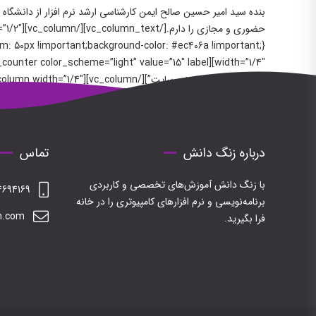
[cdb_animated_counter color_scheme=”light” value=”72″ label=”دوره اموزشی”][/vc_column][/vc_row]
درباره زنگ دانش
تماس
با زنگ دانش آموزش‌های تخصصی و کاربردی
694169
برنامه‌نویسی و نرم افزارهای کامپیوتری را در خانه
h.com
فرا بگیرید.