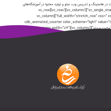
ه در این حوزه فعالیت می‌کنم. و سابقه فعالیت در هاستینگ و تدریس وب، سئو و تولید محتوا در آموزشگاه‌های
حضوری و مجازی را دارم.[/vc_column_text][/vc_column][vc_column width=”1/2″][vc_single_image image=”239″ img_size=”full” alignment=”center”][/vc_column][/vc_row][vc_row
full_width=”stretch_row” css=”.vc_custom_1541945865207{padding-top: 30px !important;padding-bottom: 50px !important;background-color: #ec406a !important;}”][vc_column
width=”1/4″][cdb_animated_counter color_scheme=”light” value=”استاد مجرب”][/vc_column][vc_column width=”1/4″][cdb_animated_counter color_scheme=”light” value=”1200″
label=”دانشجوی عضو سایت”][/vc_column][vc_column width=”1/4″][cdb_animated_counter color_scheme=”light” value=”700″ label=”ساعت ویدئو”][/vc_column][vc_column width=”1/4″]