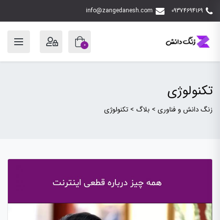
info@zangedanesh.com
09374694169
0
تکنولوژی
زنگ دانش و فناوری
>
بلاگ
>
تکنولوژی