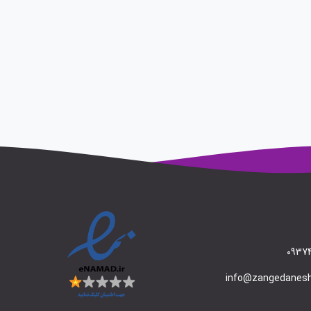
09374
info@zangedanes