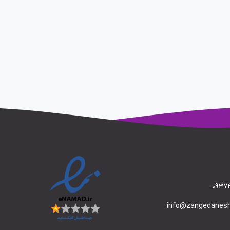
09374
info@zangedanes