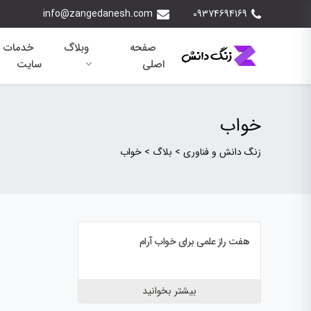
info@zangedanesh.com
09374694169
صفحه
وبلاگ
خدمات 
اصلی
سایت
خواب
زنگ دانش و فناوری
>
بلاگ
>
خواب
هفت راز علمی برای خواب آرام
بیشتر بخوانید