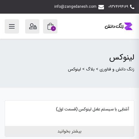
info@zangedanesh.com
09374694169
0
لینوکس
زنگ دانش و فناوری
>
بلاگ
>
لینوکس
آشنایی با سیستم‌ عامل لینوکس (قسمت اول)
بیشتر بخوانید