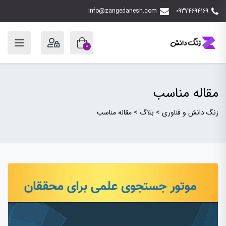
info@zangedanesh.com
09374694169
0
مقاله مناسب
زنگ دانش و فناوری
>
بلاگ
>
مقاله مناسب