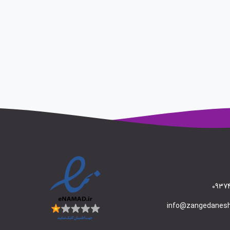
09374
info@zangedanes