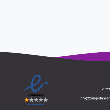
09374
info@zangedanes