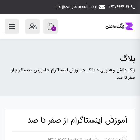
info@zangedanesh.com
09374694169
0
بلاگ
زنگ دانش و فناوری
>
بلاگ
>
آموزش اینستاگرام
>
آموزش اینستاگرام از
صفر تا صد
آموزش اینستاگرام از صفر تا صد
1401/04/07
ارسال شده توسط
Amir Saleh