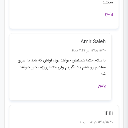
میکنید.
پاسخ
Amir Saleh
1398/11/30 در 2:42 ب.ظ
با سلام حتما همینطور خواهد بود، اولش که باید یه سری
مفاهیم رو باهم یاد بگیریم ولی حتما پروژه محور خواهد
شد.
پاسخ
اااااا
1398/11/30 در 1:06 ب.ظ