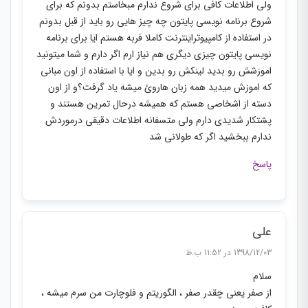
ولی اطلاعات کافی برای شروع ندارم مبخاستم بدونم که برای
شروع برنامه نویسی پایتون چه چیز هایی رو باید از قبل بدونم
در استفاده از کامپیوتراینترنت کاملا فربه هستم ایا برای برنامه
نویسی پایتون چیزی دیگری هم نیاز ارم اگر دارم و شما میتونید
اموزشش رو بدید لینکش رو بدین و ایا با استفاده از اون مبانی
که اموزش میدید همه زبان هاروئ میشه یاد گرفت؟و از اون
دسته از اشخاصی هستم که همیشه درحال تمرین هستند و
پشتکار شدیدی دارم ولی متسفانه اطلاعات دقیقی درموردش
ندارم ببخشید اگر که طولانی شد
پاسخ
علی
1398/12/03 در 11:52 ب.ظ
سلام
از صفر یعنی چقدر صفر ، الگوریتم و فلوچارت من سرم میشه ،