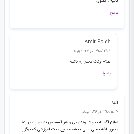
کافیه . ممنون
پاسخ
Amir Saleh
1398/12/04 در 10:47 ق.ظ
سلام وقت بخیر اره کافیه
پاسخ
آیلا
1398/11/30 در 2:36 ب.ظ
سلام.اگه به صورت ویدیوئی و هر قسمتش به صورت پروژه
محور باشه خیلی عالی میشه.ممنون بابت آموزشی که برگزار