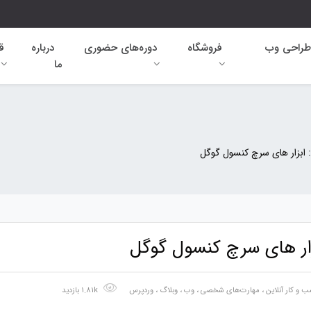
طراحی وب
فروشگاه
دوره‌های حضوری
درباره
ق
ما
 و کار آنلاین
،
مهارت‌های شخصی
،
وب
،
وبلاگ
،
وردپرس
1.81k بازدید