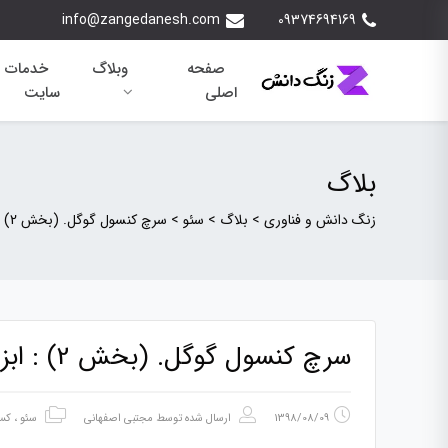
info@zangedanesh.com
09374694169
صفحه
وبلاگ
خدمات 
اصلی
سایت
بلاگ
زنگ دانش و فناوری
>
بلاگ
>
سئو
>
سرچ کنسول گوگل. (بخش 2) : ابزار های سرچ کنسول گوگل
سرچ کنسول گوگل. (بخش 2) : ابزار های سرچ کنسول گوگل
1398/08/09
ارسال شده توسط
مجتبی اصفهانی
سئو
،
کسب