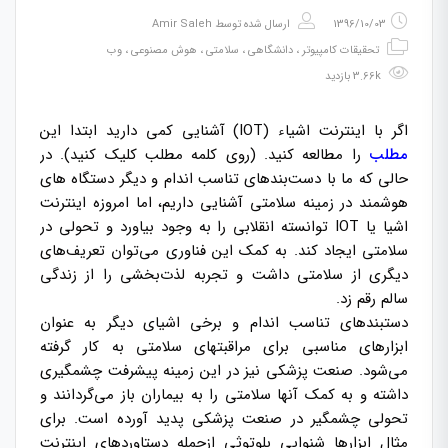
1396/10/03
ارسال شده توسط
Amir Saleh
تحقیقات کامپیوتر
،
دانشگاهی
،
سلامتی
،
هوش مصنوعی
،
وب
3.66k بازدید
اگر با اینترنت اشیاء (IOT) آشنایی کمی دارید ابتدا این
مطلب
را مطالعه کنید. (روی کلمه مطلب کلیک کنید). در
حالی که ما با دست‌بندهای تناسب اندام و دیگر دستگاه های
هوشمند در زمینه سلامتی آشنایی داریم، اما امروزه اینترنت
اشیا یا IOT توانسته انقلابی را به وجود بیاورد و تحولی در
سلامتی ایجاد کند. به کمک این فناوری می‌توان تعریف‌های
دیگری از سلامتی داشت و تجربه لذت‌بخشی را از زندگی
سالم رقم زد.
دستبندهای تناسب اندام و برخی اشیای دیگر به عنوان
ابزارهای مناسبی برای مراقبتهای سلامتی به کار گرفته
می‌شود. صنعت پزشکی نیز در این زمینه پیشرفت چشمگیری
داشته و به کمک آنها سلامتی را به بیماران باز می‌گردانند و
تحولی چشمگیر در صنعت پزشکی پدید آورده است. برای
مثال ابزارها شنوایی بلوتوثی ازجمله دستاوردهای اینترنت