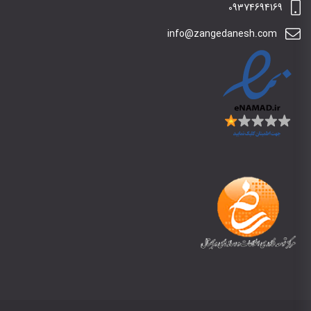
09374694169
info@zangedanesh.com