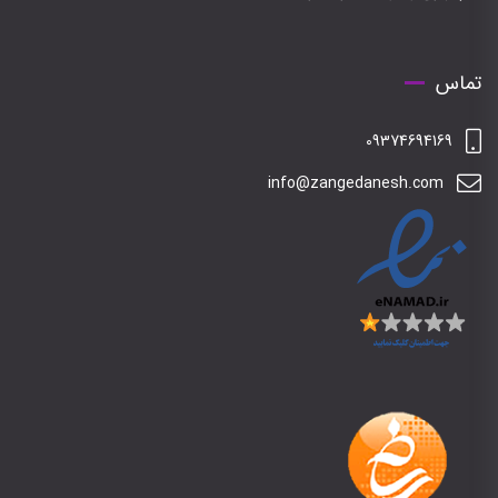
تماس
09374694169
info@zangedanesh.com