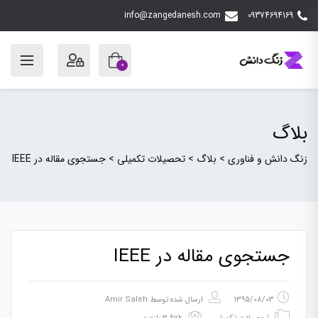
info@zangedanesh.com
09374694169
0
بلاگ
زنگ دانش و فناوری
>
بلاگ
>
تحصیلات تکمیلی
>
جستجوی مقاله در IEEE
جستجوی مقاله در IEEE
1395/08/03
ارسال شده توسط
Amir Saleh