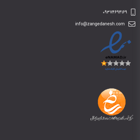
09374694169
info@zangedanesh.com