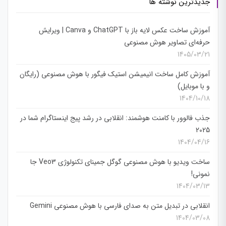
جدیدترین نوشته ها
آموزش ساخت عکس لایه باز با ChatGPT و Canva | ویرایش
حرفه‌ای تصاویر هوش مصنوعی
1405/03/21
آموزش کامل ساخت انیمیشن استیک فیگور با هوش مصنوعی (رایگان
و با موبایل)
1404/10/18
جذب فالوور با کامنت هوشمند: انقلابی در رشد پیج اینستاگرام شما در
2025
1404/04/16
ساخت ویدیو با هوش مصنوعی گوگل جمینای تکنولوژی Veo3 جا
نمونی!
1404/03/13
انقلابی در تبدیل متن به صدای فارسی با هوش مصنوعی Gemini
1404/03/08