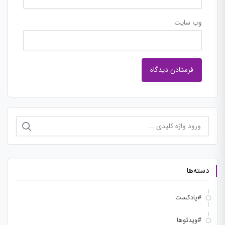
وب‌ سایت
جستجو
برای:
دسته‌ها
#پادکست
#ویدئوها