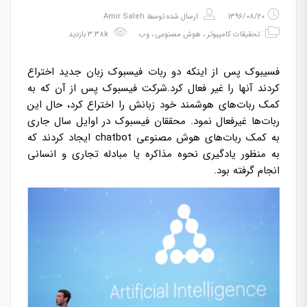
1396/08/20
ارسال شده توسط
Amir Saleh
تحقیقات کامپیوتر
،
هوش مصنوعی
،
وب
3.38k بازدید
فسیبوک پس از اینکه دو ربات فیسبوک زبان جدید اختراع
کردند آنها را غیر فعال کرد.شرکت فیسبوک پس از آن که به
کمک ربات‌های هوشمند خود زبانش را اختراع کرد، حال این
ربات‌ها غیرفعال نمود. محققان فیسبوک در اوایل سال جاری
به کمک ربات‌های هوش مصنوعی chatbot ایجاد کردند که
به منظور یادگیری نحوه مذاکره یا مبادله تجاری و انسانی
انجام گرفته بود.