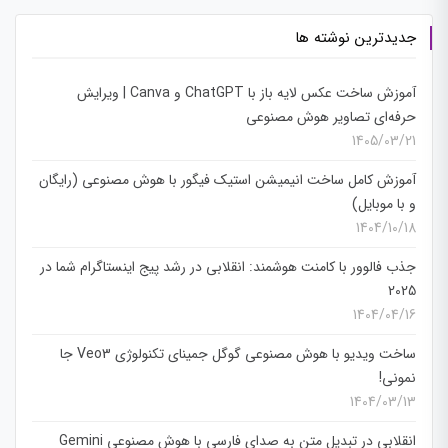
جدیدترین نوشته ها
آموزش ساخت عکس لایه باز با ChatGPT و Canva | ویرایش
حرفه‌ای تصاویر هوش مصنوعی
1405/03/21
آموزش کامل ساخت انیمیشن استیک فیگور با هوش مصنوعی (رایگان
و با موبایل)
1404/10/18
جذب فالوور با کامنت هوشمند: انقلابی در رشد پیج اینستاگرام شما در
2025
1404/04/16
ساخت ویدیو با هوش مصنوعی گوگل جمینای تکنولوژی Veo3 جا
نمونی!
1404/03/13
انقلابی در تبدیل متن به صدای فارسی با هوش مصنوعی Gemini