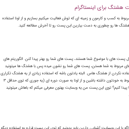
هشتگ برای اینستاگرام
وط به کسب و کارمون و زمینه ای که توش فعالیت میکنیم بسازیم و از اونا استفاده
 هشتگ‌ ها رو چطوری به دست بیارین این پست رو تا آخرش مطالعه کنید.
 پست های با موضوع شما هستند، پست های شما رو بهتر پیدا کنن. الگوریتم های
های مربوط به شما هستن، پست های شما رو نشون میده پس با هشتگ ها میتونید
ستفاده نکردن از هشتگ هاس. البته یادتون باشه که استفاده زیادی از یه هشتگ تکراری
هم بده و برای پیج ضرر داره. پس باید یه لیست از هشتگ های مربوط به خودتون داشته باشین و از اونا به صورت دوره ای (یه جوری که توی حداقل 3
 پیدا کنیم؟ توی این پست من یه وبسایت بهتون معرفی میکنم که باهاش میتونید
با وب سایت metahashtag.com کار میکنیم. اگه با این وبسایت آشنایی دارین باید بدونید که توی این پست قراره یه استفاده دیگه