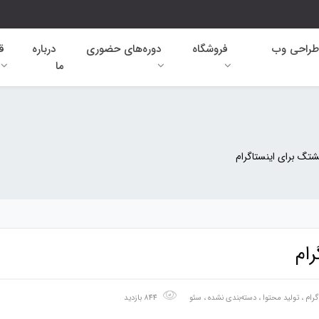
طراحی وب
فروشگاه
دوره‌های حضوری
درباره
ق
ما
 برای اینستاگرام
ام
رام
،
تولید محتوا
،
دسته‌بندی نشده
،
سئو
844 بازدید