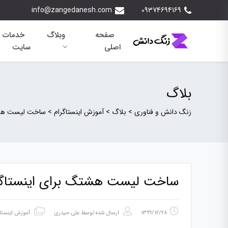
info@zangedanesh.com
09374694169
صفحه
وبلاگ
خدمات 
اصلی
سایت
بلاگ
زنگ دانش و فناوری
>
بلاگ
>
آموزش اینستاگرام
>
ساخت لیست هشتگ
ساخت لیست هشتگ برای اینستاگر
1399/12/28
ارسال شده توسط
علی حیدری
آموزش اینستاگ