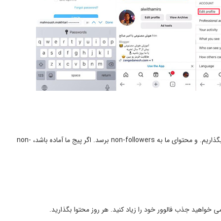
حالا برای جذب هفته ای 1000 فالوور وقت این است که ما محتوا بگذاریم. و محتوای ما به non-followers برسد. اگر پیج ما آماده باشد، non-
ی خواهید جذب فالوور خود را زیاد کنید. هر روز محتوا بگذارید.