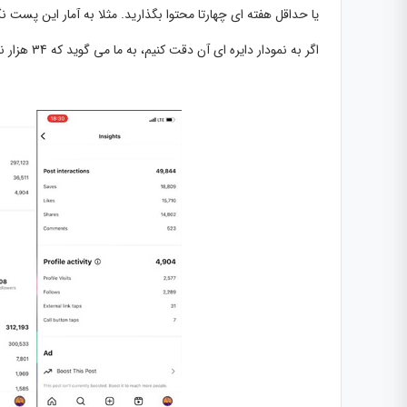
یا حداقل هفته ای چهارتا محتوا بگذارید. مثلا به آمار این پست نگا
اگر به نمودار دایره ای آن دقت کنیم، به ما می گوید که 34 هزار نفر از فالوورهای ما و 262 هزار نفر از non-followers ها محتوا را دیدند.