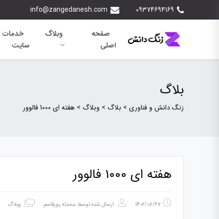
info@zangedanesh.com
09374694169
صفحه
وبلاگ
خدمات 
اصلی
سایت
بلاگ
زنگ دانش و فناوری
>
بلاگ
>
وبلاگ
>
هفته ای 1000 فالوور
هفته ای 1000 فالوور
1402/06/27
ارسال شده توسط
محدثه پورقاسم
وبلاگ