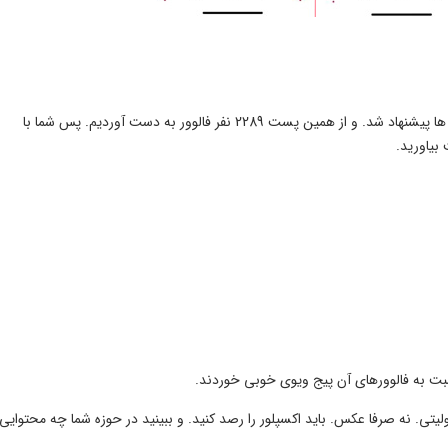
از طریق From home به آن ها پیشنهاد شد. یا در اکسپلور به آن ها پیشنهاد شد. و از همین پست 2289 نفر فالوور به دست آوردیم. پس شما با
بیاورید.
سبت به فالوورهای آن پیج ویوی خوبی خوردند.
لیتی. نه صرفا عکس. باید اکسپلور را رصد کنید. و ببینید در حوزه شما چه محتوایی