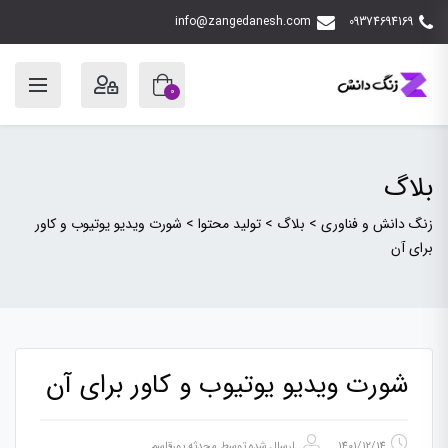
info@zangedanesh.com
09374694169
0
بلاگ
زنگ دانش و فناوری
>
بلاگ
>
تولید محتوا
>
شورت ویدیو یوتیوب و کاور
برای آن
شورت ویدیو یوتیوب و کاور برای آن
1401/12/14
ارسال شده توسط
محدثه پورقاسم