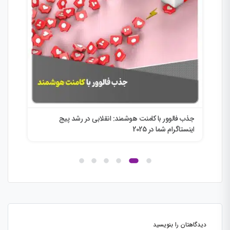
جذب فالوور با کامنت هوشمند: انقلابی در رشد پیج
انق
اینستاگرام شما در 2025
ini
دیدگاهتان را بنویسید