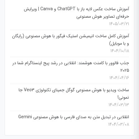
آموزش ساخت عکس لایه باز با ChatGPT و Canva | ویرایش
حرفه‌ای تصاویر هوش مصنوعی
1405/03/21
آموزش کامل ساخت انیمیشن استیک فیگور با هوش مصنوعی (رایگان
و با موبایل)
1404/10/18
جذب فالوور با کامنت هوشمند: انقلابی در رشد پیج اینستاگرام شما در
2025
1404/04/16
ساخت ویدیو با هوش مصنوعی گوگل جمینای تکنولوژی Veo3 جا
نمونی!
1404/03/13
انقلابی در تبدیل متن به صدای فارسی با هوش مصنوعی Gemini
1404/03/08