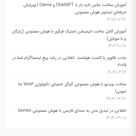
آموزش ساخت عکس لایه باز با ChatGPT و Canva | ویرایش
حرفه‌ای تصاویر هوش مصنوعی
1405/03/21
آموزش کامل ساخت انیمیشن استیک فیگور با هوش مصنوعی (رایگان
و با موبایل)
1404/10/18
جذب فالوور با کامنت هوشمند: انقلابی در رشد پیج اینستاگرام شما در
2025
1404/04/16
ساخت ویدیو با هوش مصنوعی گوگل جمینای تکنولوژی Veo3 جا
نمونی!
1404/03/13
انقلابی در تبدیل متن به صدای فارسی با هوش مصنوعی Gemini
1404/03/08