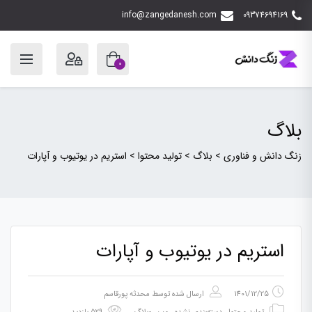
info@zangedanesh.com
09374694169
0
بلاگ
زنگ دانش و فناوری
>
بلاگ
>
تولید محتوا
>
استریم در یوتیوب و آپارات
استریم در یوتیوب و آپارات
1401/12/25
ارسال شده توسط
محدثه پورقاسم