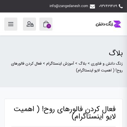
info@zangedanesh.com
09374694169
0
بلاگ
زنگ دانش و فناوری
>
بلاگ
>
آموزش اینستاگرام
>
فعال کردن فالورهای
روح! ( اهمیت لایو اینستاگرام)
فعال کردن فالورهای روح! ( اهمیت
لایو اینستاگرام)