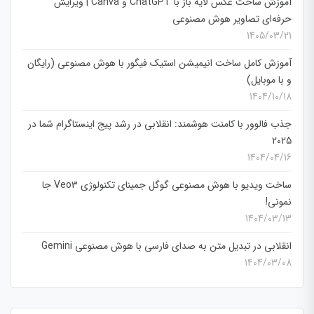
آموزش ساخت عکس لایه باز با ChatGPT و Canva | ویرایش
حرفه‌ای تصاویر هوش مصنوعی
1405/03/21
آموزش کامل ساخت انیمیشن استیک فیگور با هوش مصنوعی (رایگان
و با موبایل)
1404/10/18
جذب فالوور با کامنت هوشمند: انقلابی در رشد پیج اینستاگرام شما در
2025
1404/04/16
ساخت ویدیو با هوش مصنوعی گوگل جمینای تکنولوژی Veo3 جا
نمونی!
1404/03/13
انقلابی در تبدیل متن به صدای فارسی با هوش مصنوعی Gemini
1404/03/08