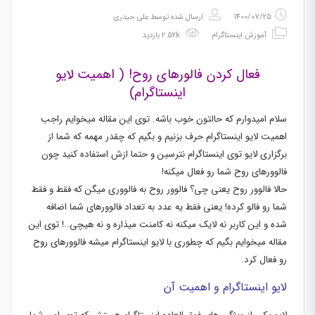
1400/07/25
ارسال شده توسط
علی حیدری
آموزش اینستاگرام
2.52k بازدید
فعال کردن فالورهای روح! ( اهمیت لایو
اینستاگرام)
سلام امیدوارم که حالتون خوب باشه. توی این مقاله میخوایم راجب
اهمیت لایو اینستاگرام حرف بزنیم و بگیم که چقدر مهمه که شما از
برگزاری لایو توی اینستاگرام نترسین و حتما ازش استفاده کنید چون
فالوورهای روح شما رو فعال میکنه!
حالا فالوور روح یعنی چی؟ فالوور روح به فالووری میگن که فقط و فقط
شما رو فالو کرده! یعنی فقط یه عدد به تعداد فالوورهای شما اضافه
شده و این کاربر نه لایک میکنه نه کامنت میذاره و نه هیچی..! توی این
مقاله میخوایم بگیم که چطوری با لایو اینستاگرام میشه فالوورهای روح
رو فعال کرد.
لایو اینستاگرام و اهمیت آن