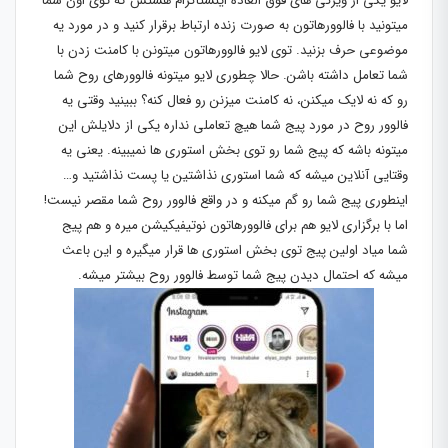
لایو یکی از ویژگی های فوق العاده اینستاگرام هستش که توی اون شما
میتونید با فالوورهاتون به صورت زنده ارتباط برقرار کنید و در مورد یه
موضوعی حرف بزنید. توی لایو فالوورهاتون میتونن با کامنت زدن با
شما تعامل داشته باشن. حالا چطوری لایو میتونه فالوورهای روح شما
رو که نه لایک میکنن، نه کامنت میزنن رو فعال کنه؟ ببینید وقتی یه
فالوور روح در مورد پیج شما هیچ تعاملی نداره یکی از دلایلش این
میتونه باشه که پیج شما رو توی بخش استوری ها نمیبینه. یعنی یه
وقتایی آنلاین میشه که شما استوری نذاشتین یا پست نذاشتید و…
اینطوری پیج شما رو گم میکنه و در واقع فالوور روح شما مقصر نیست!
اما با برگزاری لایو هم برای فالوورهاتون نوتیفیکیشن میره و هم پیج
شما میاد اولین پیج توی بخش استوری‌ ها قرار میگیره و این باعث
میشه که احتمال دیدن پیج شما توسط فالوور روح بیشتر میشه.