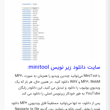
سایت دانلود زیر نویس minitool:
با MiniTool می‌توانید چندین ویدیو را همزمان به صورت MP4،
MP3، WebM و WAV دانلود کنید. در همین حال، هر بار که یک
ویدیوی یوتیوب را دانلود و تبدیل می کنید، این دانلودر رایگان
YouTube به طور خودکار زیرنویس اصلی را دانلود می کند.
پس از دانلود، نه تنها می‌توانید مستقیماً فایل ویدیویی MP4 دانلود
شده را پخش کنید، بلکه می‌توانید روی گزینه Navigate to file