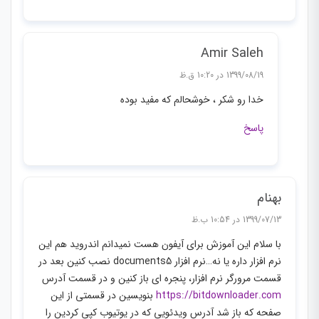
Amir Saleh
1399/08/19 در 10:20 ق.ظ
خدا رو شکر ، خوشحالم که مفید بوده
پاسخ
بهنام
1399/07/13 در 10:54 ب.ظ
با سلام این آموزش برای آیفون هست نمیدانم اندروید هم این
نرم افزار داره یا نه…نرم افزار documents5 نصب کنین بعد در
قسمت مرورگر نرم افزار، پنجره ای باز کنین و در قسمت آدرس
https://bitdownloader.com
بنویسین در قسمتی از این
صفحه که باز شد آدرس ویدئویی که در یوتیوب کپی کردین را