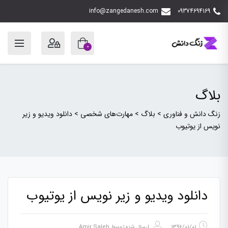
info@zangedanesh.com
09374694169
0
بلاگ
زنگ دانش و فناوری
>
بلاگ
>
مهارت‌های شخصی
>
دانلود ویدیو و زیر
نویس از یوتیوب
دانلود ویدیو و زیر نویس از یوتیوب
1396/01/01
ارسال شده توسط
Amir Saleh