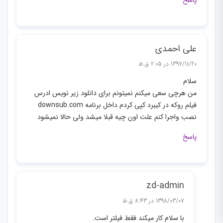
علی احمدی
1397/11/20 در 2:05 ق.ظ
سلام
من هرچی سعی میکنم نمیتونم برای دانلود زیر نویس ادرس
فیلم روکه در کیبرد کپی کردم داخل برنامه downsub.com
نصب واجرا کنم علت اون چیه قبلا میشد ولی حالا نمیشود
پاسخ
zd-admin
1398/03/07 در 8:43 ق.ظ
با سلام کار میکند فقط فیلتر است.