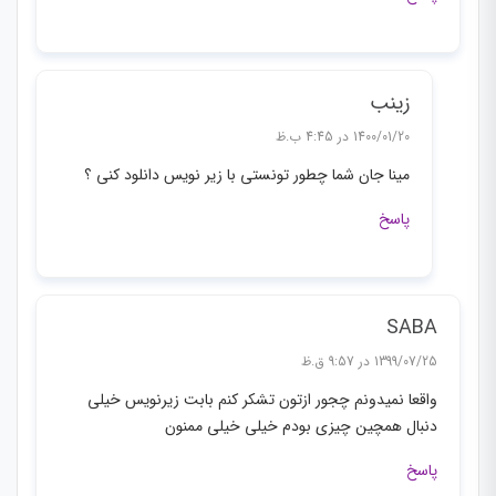
زینب
1400/01/20 در 4:45 ب.ظ
مینا جان شما چطور تونستی با زیر نویس دانلود کنی ؟
پاسخ
SABA
1399/07/25 در 9:57 ق.ظ
واقعا نمیدونم چجور ازتون تشکر کنم بابت زیرنویس خیلی
دنبال همچین چیزی بودم خیلی خیلی ممنون
پاسخ