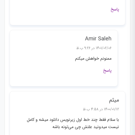
پاسخ
Amir Saleh
1401/02/06 در 9:26 ب.ظ
ممنونم خواهش میکنم
پاسخ
میثم
1400/01/12 در 4:58 ب.ظ
با سلام فقط چند خط اول زیرنویس دانلود میشه و کامل
نیست میدونید علتش چی می‌تونه باشه