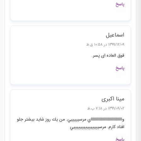
پاسخ
اسماعیل
1399/12/09 در 10:58 ق.ظ
فوق العاده ای پسر.
پاسخ
مینا اکبری
1399/09/02 در 7:18 ب.ظ
واااااااااااااااااااااااااااااااااي مرسيييييي. من يك روز شايد بيشتر جلو
افتاد كارم. مرسيييييييييييييييي
پاسخ